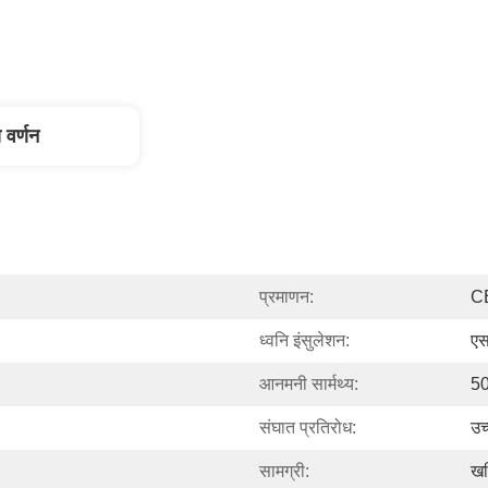
 वर्णन
प्रमाणन:
C
ध्वनि इंसुलेशन:
एस
आनमनी सार्मथ्य:
5
संघात प्रतिरोध:
उच
सामग्री:
खन