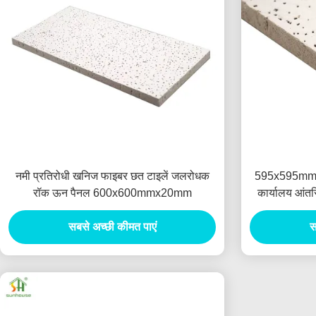
नमी प्रतिरोधी खनिज फाइबर छत टाइलें जलरोधक
595x595mmx
रॉक ऊन पैनल 600x600mmx20mm
कार्यालय आंतर
सबसे अच्छी कीमत पाएं
स