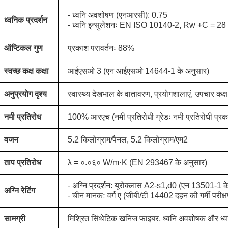
- ध्वनि अवशोषण (एनआरसी): 0.75
ध्वनिक प्रदर्शन
- ध्वनि इन्सुलेशनः EN ISO 10140-2, Rw +C = 28
ऑप्टिकल गुण
प्रकाश परावर्तनः 88%
स्वच्छ कक्ष कक्षा
आईएसओ 3 (एन आईएसओ 14644-1 के अनुसार)
अनुप्रयोग दृश्य
स्वास्थ्य देखभाल के वातावरण, प्रयोगशालाएं, उपचार कक्ष
नमी प्रतिरोध
100% आरएच (नमी प्रतिरोधी ग्रेडः नमी प्रतिरोधी प्रक
वजन
5.2 किलोग्राम/पैनल, 5.2 किलोग्राम/एम2
ताप प्रतिरोध
λ = ०.०६० W/m·K (EN 293467 के अनुसार)
- अग्नि प्रदर्शन: यूरोक्लास A2-s1,d0 (एन 13501-1 क
अग्नि रेटिंग
- चीन मानकः वर्ग ए (जीबी/टी 14402 दहन की गर्मी परीक्ष
सामग्री
मिश्रित सिंथेटिक खनिज फाइबर, ध्वनि अवशोषक और ध्व