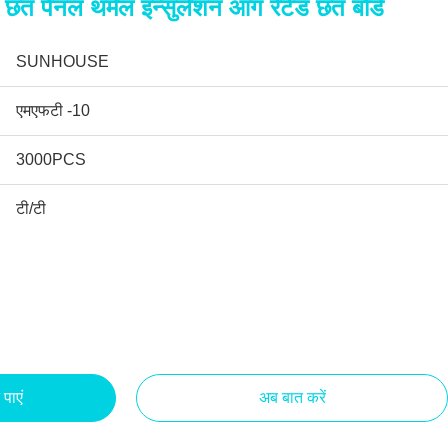
छत पैनल थर्मल इन्सुलेशन आग रेटेड छत बोर्ड
SUNHOUSE
एमएफटी -10
3000PCS
टी/टी
पाएं
अब बात करें