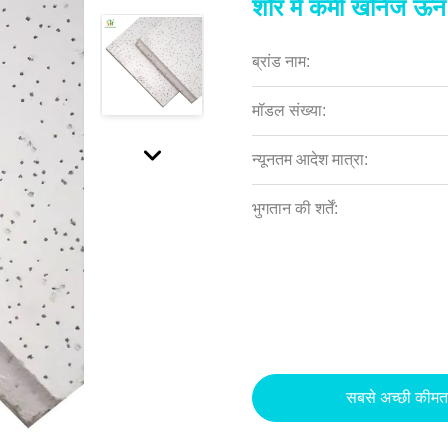
शोर में कमी खनिज ऊन 
ब्रांड नाम:
मॉडल संख्या:
न्यूनतम आदेश मात्रा:
भुगतान की शर्तें:
सबसे अच्छी कीमत 