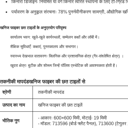
किनारा डिजाइनः नियमित या वर्ग किनारे त्वरित स्थापना के लिए टी-ग्रिड 
पर्यावरण के अनुकूल संरचनाः 78% पुनर्नवीनीकरण सामग्री, औद्योगिक
खनिज फाइबर छत टाइलों के अनुप्रयोग परिदृश्य
कार्यालय भवन: खुले-खुले कार्यस्थलों, सम्मेलन कक्षों और लॉबी में।
शैक्षिक सुविधाएँ: कक्षाएं, पुस्तकालय और सभागार।
स्वास्थ्य देखभाल वातावरणः क्लिनिक और प्रशासनिक क्षेत्र (गैर-संश्लेषित क्षेत्र) ।
खुदरा क्षेत्रः बुटीक और शोरूम जिन्हें पॉलिश एस्थेटिक की आवश्यकता होती है।
तकनीकी मापदंड
खनिज फाइबर की छत टाइलों से
श्रेणी
तकनीकी मापदंड
उत्पाद का नाम
खनिज फाइबर की छत टाइलें
- आकारः 600×600 मिमी, मोटाईः 19 मिमी
भौतिक गुण
- मॉडल: 713596 (बोर्ड फ्लैट पैनल), 713600 (टेगुलर 