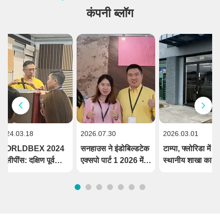
कंपनी ब्लॉग
2024.03.18
2026.07.30
2026.03.01
WORLDBEX 2024
सनहाउस ने इंडोबिल्डटेक
टाम्पा, फ्लोरिडा में न
फिलीपींस: दक्षिण पूर्व
एक्सपो पार्ट 1 2026 में
स्थानीय शाखा का
एशियाई भवन निर्माण
सफलतापूर्वक प्रदर्शन
उद्घाटन - हमारे उत्त
सामग्री बाज़ार में अवसरों
किया
अमेरिकी ग्राहकों के
का विस्तार
बेहतर सेवा